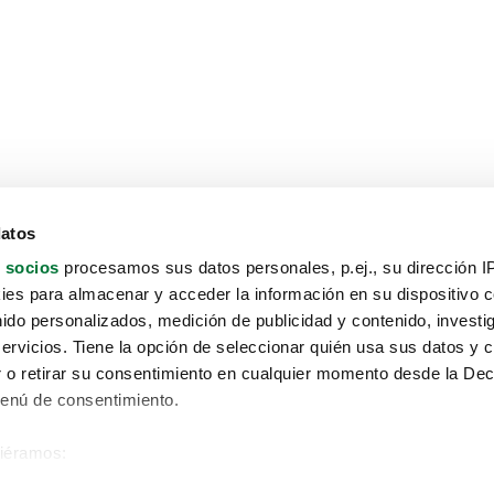
datos
 socios
procesamos sus datos personales, p.ej., su dirección I
es para almacenar y acceder la información en su dispositivo co
nido personalizados, medición de publicidad y contenido, investi
servicios. Tiene la opción de seleccionar quién usa sus datos y 
 o retirar su consentimiento en cualquier momento desde la Dec
Menú de consentimiento.
siéramos:
Aviso protección de datos
 sobre su ubicación geográfica que puede tener una precisión de