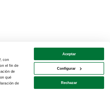
Aceptar
P, con
n el fin de
Configurar
gación de
con qué
Rechazar
laración de
Política de cookies
Contacto
 varios metros