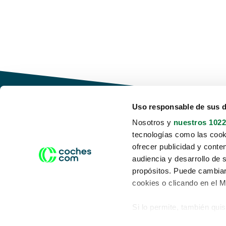
Uso responsable de sus 
Nosotros y
nuestros 1022
tecnologías como las cooki
Conduce tu futuro,
ofrecer publicidad y conte
desata tu movilidad
audiencia y desarrollo de 
propósitos. Puede cambiar
cookies o clicando en el 
Si lo permite, también qui
Acerca de nosotros
Aviso legal
Recopilar información