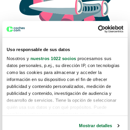
Uso responsable de sus datos
Nosotros y
nuestros 1022 socios
procesamos sus
datos personales, p.ej., su dirección IP, con tecnologías
como las cookies para almacenar y acceder la
Lo sentimos, no sabemos como
información en su dispositivo con el fin de ofrecer
te hemos traido hasta aquí.
publicidad y contenido personalizados, medición de
publicidad y contenido, investigación de audiencia y
desarrollo de servicios. Tiene la opción de seleccionar
Pero puedes encontrar el coche que estás
quién usa sus datos y con qué propósitos. Puede
buscando en alguno de estos enlaces:
cambiar o retirar su consentimiento en cualquier
momento desde la Declaración de cookies o clicando en
Coches nuevos
Mostrar detalles
el Menú de consentimiento.