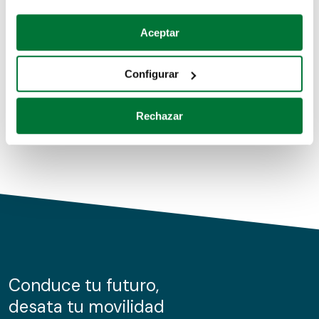
Coches de segunda mano
Si lo permite, también quisiéramos:
Aceptar
Recopilar información sobre su ubicación geográfica
Coches de km0
que puede tener una precisión de varios metros
Configurar
Coches de renting
Identificar su dispositivo analizándolo activamente
para buscar características específicas (huellas
Rechazar
digitales)
Obtenga más información sobre cómo se procesan sus
datos personales y establezca sus preferencias en la
sección de datos
. Puede cambiar o retirar su
consentimiento en cualquier momento en la Declaración
de cookies.
Las cookies de este sitio web se usan para personalizar
el contenido y los anuncios, ofrecer funciones de redes
sociales y analizar el tráfico. Además, compartimos
Conduce tu futuro,
información sobre el uso que haga del sitio web con
desata tu movilidad
nuestros partners de redes sociales, publicidad y análisis