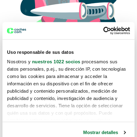
Uso responsable de sus datos
Nosotros y
nuestros 1022 socios
procesamos sus
datos personales, p.ej., su dirección IP, con tecnologías
como las cookies para almacenar y acceder la
Lo sentimos, no sabemos como
información en su dispositivo con el fin de ofrecer
te hemos traido hasta aquí.
publicidad y contenido personalizados, medición de
publicidad y contenido, investigación de audiencia y
desarrollo de servicios. Tiene la opción de seleccionar
Pero puedes encontrar el coche que estás
quién usa sus datos y con qué propósitos. Puede
buscando en alguno de estos enlaces:
cambiar o retirar su consentimiento en cualquier
momento desde la Declaración de cookies o clicando en
Coches nuevos
Mostrar detalles
el Menú de consentimiento.