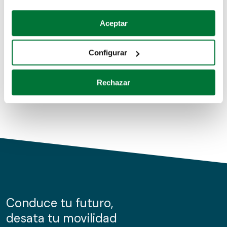
Coches de segunda mano
Si lo permite, también quisiéramos:
Aceptar
Recopilar información sobre su ubicación geográfica
Coches de km0
que puede tener una precisión de varios metros
Configurar
Coches de renting
Identificar su dispositivo analizándolo activamente
para buscar características específicas (huellas
Rechazar
digitales)
Obtenga más información sobre cómo se procesan sus
datos personales y establezca sus preferencias en la
sección de datos
. Puede cambiar o retirar su
consentimiento en cualquier momento en la Declaración
de cookies.
Las cookies de este sitio web se usan para personalizar
el contenido y los anuncios, ofrecer funciones de redes
sociales y analizar el tráfico. Además, compartimos
Conduce tu futuro,
información sobre el uso que haga del sitio web con
desata tu movilidad
nuestros partners de redes sociales, publicidad y análisis