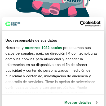
Uso responsable de sus datos
Nosotros y
nuestros 1022 socios
procesamos sus
datos personales, p.ej., su dirección IP, con tecnologías
como las cookies para almacenar y acceder la
Lo sentimos, no sabemos como
información en su dispositivo con el fin de ofrecer
te hemos traido hasta aquí.
publicidad y contenido personalizados, medición de
publicidad y contenido, investigación de audiencia y
desarrollo de servicios. Tiene la opción de seleccionar
Pero puedes encontrar el coche que estás
quién usa sus datos y con qué propósitos. Puede
buscando en alguno de estos enlaces:
cambiar o retirar su consentimiento en cualquier
momento desde la Declaración de cookies o clicando en
Coches nuevos
Mostrar detalles
el Menú de consentimiento.