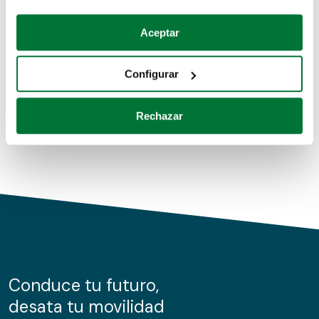
Coches de segunda mano
Si lo permite, también quisiéramos:
Aceptar
Recopilar información sobre su ubicación geográfica
Coches de km0
que puede tener una precisión de varios metros
Configurar
Coches de renting
Identificar su dispositivo analizándolo activamente
para buscar características específicas (huellas
Rechazar
digitales)
Obtenga más información sobre cómo se procesan sus
datos personales y establezca sus preferencias en la
sección de datos
. Puede cambiar o retirar su
consentimiento en cualquier momento en la Declaración
de cookies.
Las cookies de este sitio web se usan para personalizar
el contenido y los anuncios, ofrecer funciones de redes
sociales y analizar el tráfico. Además, compartimos
Conduce tu futuro,
información sobre el uso que haga del sitio web con
desata tu movilidad
nuestros partners de redes sociales, publicidad y análisis