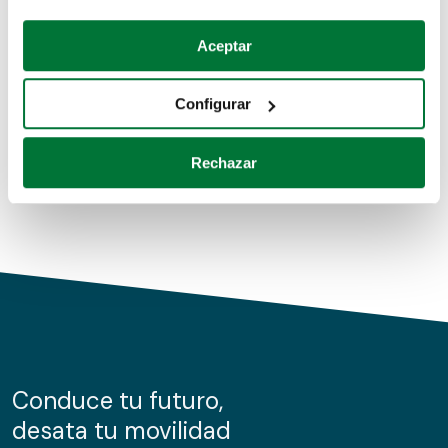
Coches de segunda mano
Si lo permite, también quisiéramos:
Aceptar
Recopilar información sobre su ubicación geográfica
Coches de km0
que puede tener una precisión de varios metros
Configurar
Coches de renting
Identificar su dispositivo analizándolo activamente
para buscar características específicas (huellas
Rechazar
digitales)
Obtenga más información sobre cómo se procesan sus
datos personales y establezca sus preferencias en la
sección de datos
. Puede cambiar o retirar su
consentimiento en cualquier momento en la Declaración
de cookies.
Las cookies de este sitio web se usan para personalizar
el contenido y los anuncios, ofrecer funciones de redes
sociales y analizar el tráfico. Además, compartimos
Conduce tu futuro,
información sobre el uso que haga del sitio web con
desata tu movilidad
nuestros partners de redes sociales, publicidad y análisis