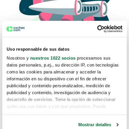
Uso responsable de sus datos
Nosotros y
nuestros 1022 socios
procesamos sus
datos personales, p.ej., su dirección IP, con tecnologías
como las cookies para almacenar y acceder la
Lo sentimos, no sabemos como
información en su dispositivo con el fin de ofrecer
te hemos traido hasta aquí.
publicidad y contenido personalizados, medición de
publicidad y contenido, investigación de audiencia y
desarrollo de servicios. Tiene la opción de seleccionar
Pero puedes encontrar el coche que estás
quién usa sus datos y con qué propósitos. Puede
buscando en alguno de estos enlaces:
cambiar o retirar su consentimiento en cualquier
momento desde la Declaración de cookies o clicando en
Coches nuevos
Mostrar detalles
el Menú de consentimiento.