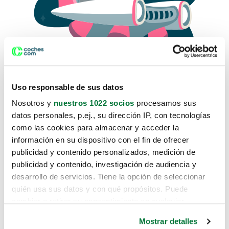
Uso responsable de sus datos
Nosotros y
nuestros 1022 socios
procesamos sus
datos personales, p.ej., su dirección IP, con tecnologías
como las cookies para almacenar y acceder la
Lo sentimos, no sabemos como
información en su dispositivo con el fin de ofrecer
te hemos traido hasta aquí.
publicidad y contenido personalizados, medición de
publicidad y contenido, investigación de audiencia y
desarrollo de servicios. Tiene la opción de seleccionar
Pero puedes encontrar el coche que estás
quién usa sus datos y con qué propósitos. Puede
buscando en alguno de estos enlaces:
cambiar o retirar su consentimiento en cualquier
momento desde la Declaración de cookies o clicando en
Coches nuevos
Mostrar detalles
el Menú de consentimiento.