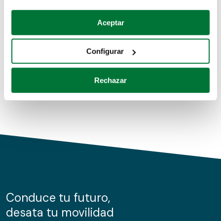
Coches de segunda mano
Si lo permite, también quisiéramos:
Aceptar
Recopilar información sobre su ubicación geográfica
Coches de km0
que puede tener una precisión de varios metros
Configurar
Coches de renting
Identificar su dispositivo analizándolo activamente
para buscar características específicas (huellas
Rechazar
digitales)
Obtenga más información sobre cómo se procesan sus
datos personales y establezca sus preferencias en la
sección de datos
. Puede cambiar o retirar su
consentimiento en cualquier momento en la Declaración
de cookies.
Las cookies de este sitio web se usan para personalizar
el contenido y los anuncios, ofrecer funciones de redes
sociales y analizar el tráfico. Además, compartimos
Conduce tu futuro,
información sobre el uso que haga del sitio web con
desata tu movilidad
nuestros partners de redes sociales, publicidad y análisis