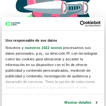
Uso responsable de sus datos
Nosotros y
nuestros 1022 socios
procesamos sus
datos personales, p.ej., su dirección IP, con tecnologías
como las cookies para almacenar y acceder la
Lo sentimos, no sabemos como
información en su dispositivo con el fin de ofrecer
te hemos traido hasta aquí.
publicidad y contenido personalizados, medición de
publicidad y contenido, investigación de audiencia y
desarrollo de servicios. Tiene la opción de seleccionar
Pero puedes encontrar el coche que estás
quién usa sus datos y con qué propósitos. Puede
buscando en alguno de estos enlaces:
cambiar o retirar su consentimiento en cualquier
momento desde la Declaración de cookies o clicando en
Coches nuevos
Mostrar detalles
el Menú de consentimiento.