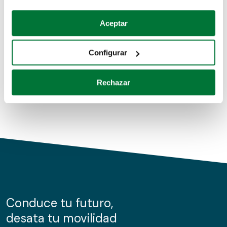
Coches de segunda mano
Si lo permite, también quisiéramos:
Aceptar
Recopilar información sobre su ubicación geográfica
Coches de km0
que puede tener una precisión de varios metros
Configurar
Coches de renting
Identificar su dispositivo analizándolo activamente
para buscar características específicas (huellas
Rechazar
digitales)
Obtenga más información sobre cómo se procesan sus
datos personales y establezca sus preferencias en la
sección de datos
. Puede cambiar o retirar su
consentimiento en cualquier momento en la Declaración
de cookies.
Las cookies de este sitio web se usan para personalizar
el contenido y los anuncios, ofrecer funciones de redes
sociales y analizar el tráfico. Además, compartimos
Conduce tu futuro,
información sobre el uso que haga del sitio web con
desata tu movilidad
nuestros partners de redes sociales, publicidad y análisis