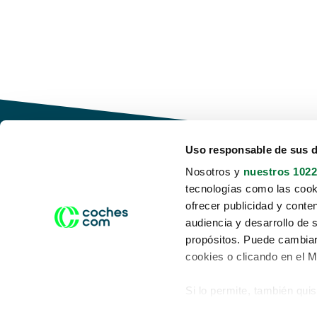
Uso responsable de sus 
Nosotros y
nuestros 1022
tecnologías como las cooki
Conduce tu futuro,
ofrecer publicidad y conte
desata tu movilidad
audiencia y desarrollo de 
propósitos. Puede cambiar
cookies o clicando en el 
Si lo permite, también qui
Acerca de nosotros
Aviso legal
Recopilar información