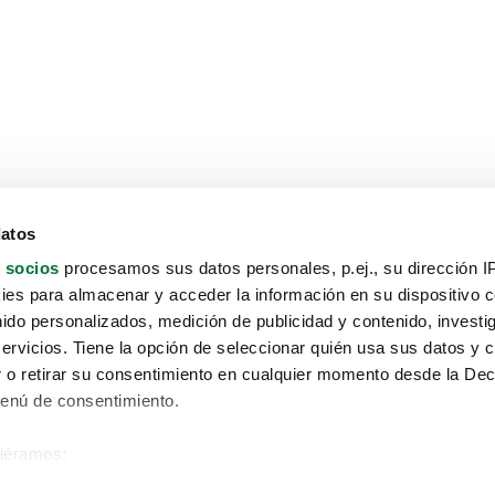
datos
 socios
procesamos sus datos personales, p.ej., su dirección I
es para almacenar y acceder la información en su dispositivo co
nido personalizados, medición de publicidad y contenido, investi
servicios. Tiene la opción de seleccionar quién usa sus datos y 
 o retirar su consentimiento en cualquier momento desde la Dec
Menú de consentimiento.
siéramos:
Aviso protección de datos
 sobre su ubicación geográfica que puede tener una precisión de