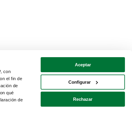
Aceptar
P, con
n el fin de
Configurar
gación de
con qué
Rechazar
laración de
Política de cookies
Contacto
 varios metros