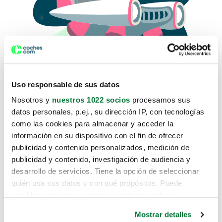
Uso responsable de sus datos
Nosotros y
nuestros 1022 socios
procesamos sus
datos personales, p.ej., su dirección IP, con tecnologías
como las cookies para almacenar y acceder la
Lo sentimos, no sabemos como
información en su dispositivo con el fin de ofrecer
te hemos traido hasta aquí.
publicidad y contenido personalizados, medición de
publicidad y contenido, investigación de audiencia y
desarrollo de servicios. Tiene la opción de seleccionar
Pero puedes encontrar el coche que estás
quién usa sus datos y con qué propósitos. Puede
buscando en alguno de estos enlaces:
cambiar o retirar su consentimiento en cualquier
momento desde la Declaración de cookies o clicando en
Coches nuevos
Mostrar detalles
el Menú de consentimiento.