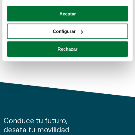
Coches de segunda mano
Si lo permite, también quisiéramos:
Aceptar
Recopilar información sobre su ubicación geográfica
Coches de km0
que puede tener una precisión de varios metros
Configurar
Coches de renting
Identificar su dispositivo analizándolo activamente
para buscar características específicas (huellas
Rechazar
digitales)
Obtenga más información sobre cómo se procesan sus
datos personales y establezca sus preferencias en la
sección de datos
. Puede cambiar o retirar su
consentimiento en cualquier momento en la Declaración
de cookies.
Las cookies de este sitio web se usan para personalizar
el contenido y los anuncios, ofrecer funciones de redes
sociales y analizar el tráfico. Además, compartimos
Conduce tu futuro,
información sobre el uso que haga del sitio web con
desata tu movilidad
nuestros partners de redes sociales, publicidad y análisis