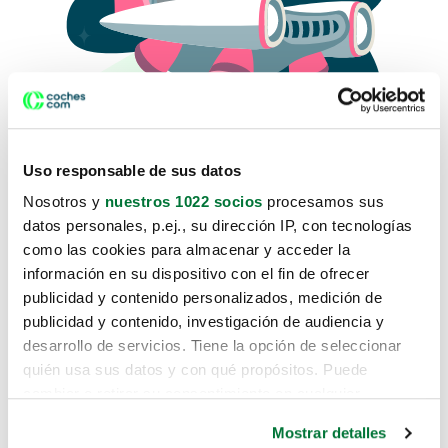
Uso responsable de sus datos
Nosotros y
nuestros 1022 socios
procesamos sus
datos personales, p.ej., su dirección IP, con tecnologías
como las cookies para almacenar y acceder la
Lo sentimos, no sabemos como
información en su dispositivo con el fin de ofrecer
te hemos traido hasta aquí.
publicidad y contenido personalizados, medición de
publicidad y contenido, investigación de audiencia y
desarrollo de servicios. Tiene la opción de seleccionar
Pero puedes encontrar el coche que estás
quién usa sus datos y con qué propósitos. Puede
buscando en alguno de estos enlaces:
cambiar o retirar su consentimiento en cualquier
momento desde la Declaración de cookies o clicando en
Coches nuevos
Mostrar detalles
el Menú de consentimiento.