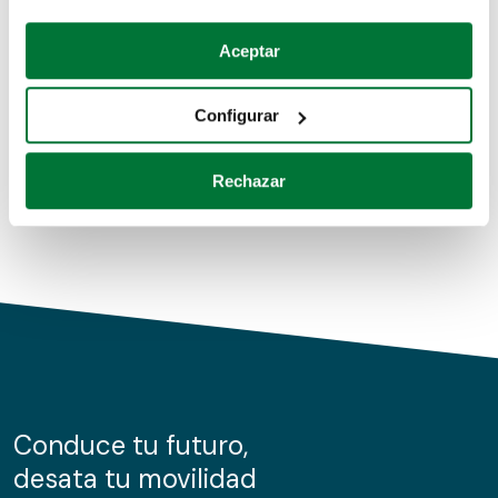
Coches de segunda mano
Si lo permite, también quisiéramos:
Aceptar
Recopilar información sobre su ubicación geográfica
Coches de km0
que puede tener una precisión de varios metros
Configurar
Coches de renting
Identificar su dispositivo analizándolo activamente
para buscar características específicas (huellas
Rechazar
digitales)
Obtenga más información sobre cómo se procesan sus
datos personales y establezca sus preferencias en la
sección de datos
. Puede cambiar o retirar su
consentimiento en cualquier momento en la Declaración
de cookies.
Las cookies de este sitio web se usan para personalizar
el contenido y los anuncios, ofrecer funciones de redes
sociales y analizar el tráfico. Además, compartimos
Conduce tu futuro,
información sobre el uso que haga del sitio web con
desata tu movilidad
nuestros partners de redes sociales, publicidad y análisis