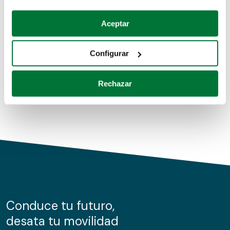
Coches de segunda mano
Si lo permite, también quisiéramos:
Aceptar
Recopilar información sobre su ubicación geográfica
Coches de km0
que puede tener una precisión de varios metros
Configurar
Coches de renting
Identificar su dispositivo analizándolo activamente
para buscar características específicas (huellas
Rechazar
digitales)
Obtenga más información sobre cómo se procesan sus
datos personales y establezca sus preferencias en la
sección de datos
. Puede cambiar o retirar su
consentimiento en cualquier momento en la Declaración
de cookies.
Las cookies de este sitio web se usan para personalizar
el contenido y los anuncios, ofrecer funciones de redes
sociales y analizar el tráfico. Además, compartimos
Conduce tu futuro,
información sobre el uso que haga del sitio web con
desata tu movilidad
nuestros partners de redes sociales, publicidad y análisis