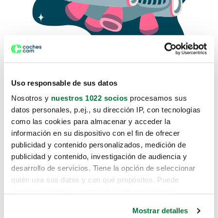
Uso responsable de sus datos
Nosotros y
nuestros 1022 socios
procesamos sus
datos personales, p.ej., su dirección IP, con tecnologías
como las cookies para almacenar y acceder la
Lo sentimos, no sabemos como
información en su dispositivo con el fin de ofrecer
te hemos traido hasta aquí.
publicidad y contenido personalizados, medición de
publicidad y contenido, investigación de audiencia y
desarrollo de servicios. Tiene la opción de seleccionar
Pero puedes encontrar el coche que estás
quién usa sus datos y con qué propósitos. Puede
buscando en alguno de estos enlaces:
cambiar o retirar su consentimiento en cualquier
momento desde la Declaración de cookies o clicando en
Coches nuevos
Mostrar detalles
el Menú de consentimiento.