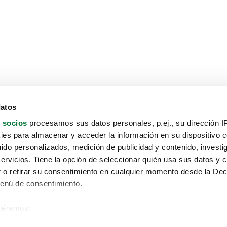
datos
 socios
procesamos sus datos personales, p.ej., su dirección I
es para almacenar y acceder la información en su dispositivo co
nido personalizados, medición de publicidad y contenido, investi
servicios. Tiene la opción de seleccionar quién usa sus datos y 
 o retirar su consentimiento en cualquier momento desde la Dec
Menú de consentimiento.
siéramos:
Aviso protección de datos
 sobre su ubicación geográfica que puede tener una precisión de