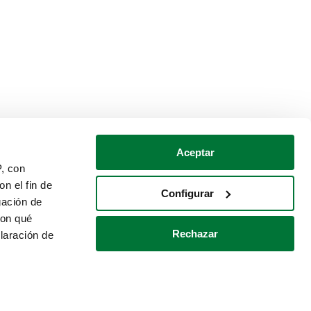
Aceptar
P, con
n el fin de
Configurar
gación de
con qué
Rechazar
laración de
Política de cookies
Contacto
 varios metros