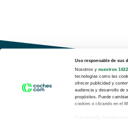
Uso responsable de sus 
Nosotros y
nuestros 1022
tecnologías como las cooki
Conduce tu futuro,
ofrecer publicidad y conte
desata tu movilidad
audiencia y desarrollo de 
propósitos. Puede cambiar
cookies o clicando en el 
Si lo permite, también qui
Acerca de nosotros
Aviso legal
Recopilar información