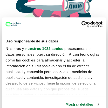
Uso responsable de sus datos
Nosotros y
nuestros 1022 socios
procesamos sus
datos personales, p.ej., su dirección IP, con tecnologías
como las cookies para almacenar y acceder la
Lo sentimos, no sabemos como
información en su dispositivo con el fin de ofrecer
te hemos traido hasta aquí.
publicidad y contenido personalizados, medición de
publicidad y contenido, investigación de audiencia y
desarrollo de servicios. Tiene la opción de seleccionar
Pero puedes encontrar el coche que estás
quién usa sus datos y con qué propósitos. Puede
buscando en alguno de estos enlaces:
cambiar o retirar su consentimiento en cualquier
momento desde la Declaración de cookies o clicando en
Coches nuevos
Mostrar detalles
el Menú de consentimiento.