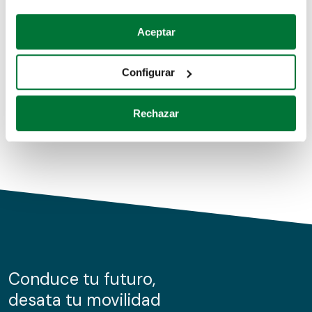
Coches de segunda mano
Si lo permite, también quisiéramos:
Aceptar
Recopilar información sobre su ubicación geográfica
Coches de km0
que puede tener una precisión de varios metros
Configurar
Coches de renting
Identificar su dispositivo analizándolo activamente
para buscar características específicas (huellas
Rechazar
digitales)
Obtenga más información sobre cómo se procesan sus
datos personales y establezca sus preferencias en la
sección de datos
. Puede cambiar o retirar su
consentimiento en cualquier momento en la Declaración
de cookies.
Las cookies de este sitio web se usan para personalizar
el contenido y los anuncios, ofrecer funciones de redes
sociales y analizar el tráfico. Además, compartimos
Conduce tu futuro,
información sobre el uso que haga del sitio web con
desata tu movilidad
nuestros partners de redes sociales, publicidad y análisis