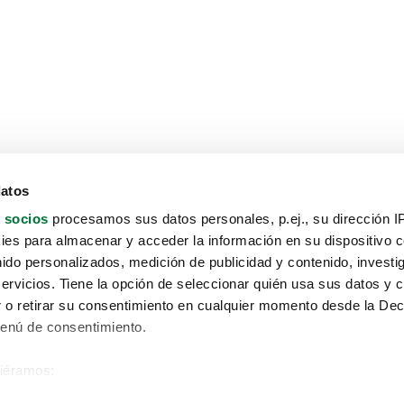
datos
 socios
procesamos sus datos personales, p.ej., su dirección I
es para almacenar y acceder la información en su dispositivo co
nido personalizados, medición de publicidad y contenido, investi
servicios. Tiene la opción de seleccionar quién usa sus datos y 
 o retirar su consentimiento en cualquier momento desde la Dec
Menú de consentimiento.
siéramos:
Aviso protección de datos
 sobre su ubicación geográfica que puede tener una precisión de