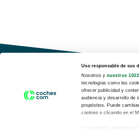
Uso responsable de sus 
Nosotros y
nuestros 1022
tecnologías como las cooki
Conduce tu futuro,
ofrecer publicidad y conte
desata tu movilidad
audiencia y desarrollo de 
propósitos. Puede cambiar
cookies o clicando en el 
Si lo permite, también qui
Acerca de nosotros
Aviso legal
Recopilar información