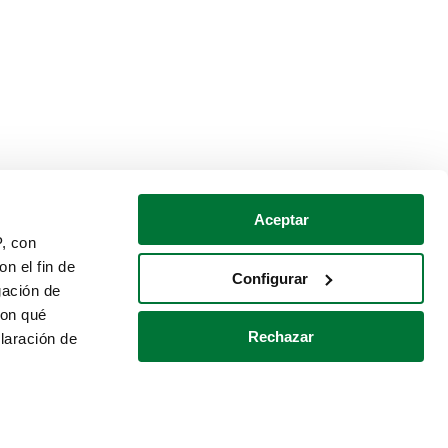
Aceptar
P, con
n el fin de
Configurar
gación de
con qué
Rechazar
laración de
Política de cookies
Contacto
 varios metros