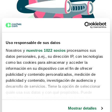
Uso responsable de sus datos
Nosotros y
nuestros 1022 socios
procesamos sus
datos personales, p.ej., su dirección IP, con tecnologías
como las cookies para almacenar y acceder la
Lo sentimos, no sabemos como
información en su dispositivo con el fin de ofrecer
te hemos traido hasta aquí.
publicidad y contenido personalizados, medición de
publicidad y contenido, investigación de audiencia y
desarrollo de servicios. Tiene la opción de seleccionar
Pero puedes encontrar el coche que estás
quién usa sus datos y con qué propósitos. Puede
buscando en alguno de estos enlaces:
cambiar o retirar su consentimiento en cualquier
momento desde la Declaración de cookies o clicando en
Coches nuevos
Mostrar detalles
el Menú de consentimiento.