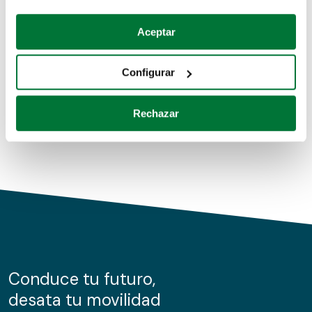
Coches de segunda mano
Si lo permite, también quisiéramos:
Aceptar
Recopilar información sobre su ubicación geográfica
Coches de km0
que puede tener una precisión de varios metros
Configurar
Coches de renting
Identificar su dispositivo analizándolo activamente
para buscar características específicas (huellas
Rechazar
digitales)
Obtenga más información sobre cómo se procesan sus
datos personales y establezca sus preferencias en la
sección de datos
. Puede cambiar o retirar su
consentimiento en cualquier momento en la Declaración
de cookies.
Las cookies de este sitio web se usan para personalizar
el contenido y los anuncios, ofrecer funciones de redes
sociales y analizar el tráfico. Además, compartimos
Conduce tu futuro,
información sobre el uso que haga del sitio web con
desata tu movilidad
nuestros partners de redes sociales, publicidad y análisis