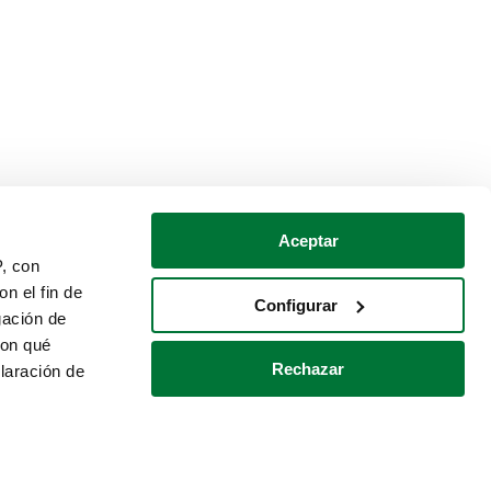
Aceptar
P, con
n el fin de
Configurar
gación de
con qué
Rechazar
laración de
Política de cookies
Contacto
 varios metros