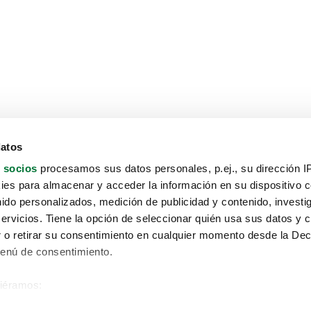
datos
 socios
procesamos sus datos personales, p.ej., su dirección I
es para almacenar y acceder la información en su dispositivo co
nido personalizados, medición de publicidad y contenido, investi
servicios. Tiene la opción de seleccionar quién usa sus datos y 
 o retirar su consentimiento en cualquier momento desde la Dec
Menú de consentimiento.
siéramos:
Aviso protección de datos
 sobre su ubicación geográfica que puede tener una precisión de