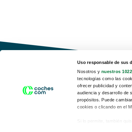
Uso responsable de sus 
Nosotros y
nuestros 1022
tecnologías como las cooki
Conduce tu futuro,
ofrecer publicidad y conte
desata tu movilidad
audiencia y desarrollo de 
propósitos. Puede cambiar
cookies o clicando en el 
Si lo permite, también qui
Acerca de nosotros
Aviso legal
Recopilar información