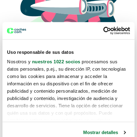
Uso responsable de sus datos
Nosotros y
nuestros 1022 socios
procesamos sus
datos personales, p.ej., su dirección IP, con tecnologías
como las cookies para almacenar y acceder la
Lo sentimos, no sabemos como
información en su dispositivo con el fin de ofrecer
te hemos traido hasta aquí.
publicidad y contenido personalizados, medición de
publicidad y contenido, investigación de audiencia y
desarrollo de servicios. Tiene la opción de seleccionar
Pero puedes encontrar el coche que estás
quién usa sus datos y con qué propósitos. Puede
buscando en alguno de estos enlaces:
cambiar o retirar su consentimiento en cualquier
momento desde la Declaración de cookies o clicando en
Coches nuevos
Mostrar detalles
el Menú de consentimiento.