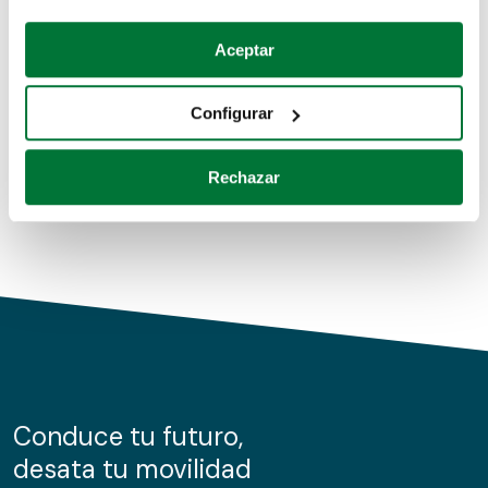
Coches de segunda mano
Si lo permite, también quisiéramos:
Aceptar
Recopilar información sobre su ubicación geográfica
Coches de km0
que puede tener una precisión de varios metros
Configurar
Coches de renting
Identificar su dispositivo analizándolo activamente
para buscar características específicas (huellas
Rechazar
digitales)
Obtenga más información sobre cómo se procesan sus
datos personales y establezca sus preferencias en la
sección de datos
. Puede cambiar o retirar su
consentimiento en cualquier momento en la Declaración
de cookies.
Las cookies de este sitio web se usan para personalizar
el contenido y los anuncios, ofrecer funciones de redes
sociales y analizar el tráfico. Además, compartimos
Conduce tu futuro,
información sobre el uso que haga del sitio web con
desata tu movilidad
nuestros partners de redes sociales, publicidad y análisis