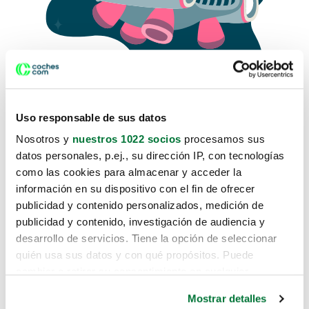
Uso responsable de sus datos
Nosotros y
nuestros 1022 socios
procesamos sus
datos personales, p.ej., su dirección IP, con tecnologías
como las cookies para almacenar y acceder la
Lo sentimos, no sabemos como
información en su dispositivo con el fin de ofrecer
te hemos traido hasta aquí.
publicidad y contenido personalizados, medición de
publicidad y contenido, investigación de audiencia y
desarrollo de servicios. Tiene la opción de seleccionar
Pero puedes encontrar el coche que estás
quién usa sus datos y con qué propósitos. Puede
buscando en alguno de estos enlaces:
cambiar o retirar su consentimiento en cualquier
momento desde la Declaración de cookies o clicando en
Coches nuevos
Mostrar detalles
el Menú de consentimiento.