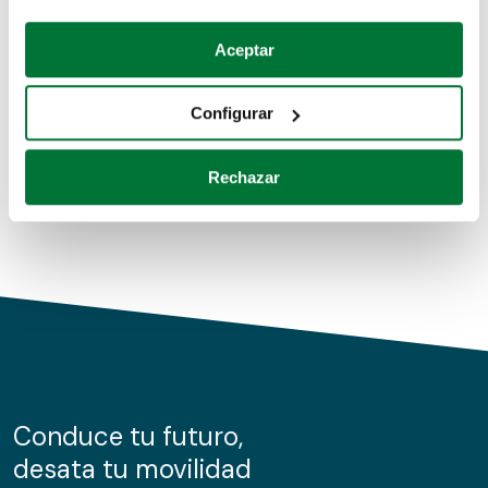
Coches de segunda mano
Si lo permite, también quisiéramos:
Aceptar
Recopilar información sobre su ubicación geográfica
Coches de km0
que puede tener una precisión de varios metros
Configurar
Coches de renting
Identificar su dispositivo analizándolo activamente
para buscar características específicas (huellas
Rechazar
digitales)
Obtenga más información sobre cómo se procesan sus
datos personales y establezca sus preferencias en la
sección de datos
. Puede cambiar o retirar su
consentimiento en cualquier momento en la Declaración
de cookies.
Las cookies de este sitio web se usan para personalizar
el contenido y los anuncios, ofrecer funciones de redes
sociales y analizar el tráfico. Además, compartimos
Conduce tu futuro,
información sobre el uso que haga del sitio web con
desata tu movilidad
nuestros partners de redes sociales, publicidad y análisis