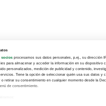
datos
 socios
procesamos sus datos personales, p.ej., su dirección I
es para almacenar y acceder la información en su dispositivo co
nido personalizados, medición de publicidad y contenido, investi
servicios. Tiene la opción de seleccionar quién usa sus datos y 
 o retirar su consentimiento en cualquier momento desde la Dec
Menú de consentimiento.
siéramos:
Aviso protección de datos
 sobre su ubicación geográfica que puede tener una precisión de