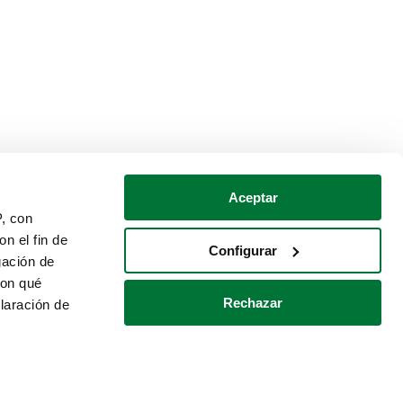
Aceptar
P, con
n el fin de
Configurar
gación de
con qué
Rechazar
laración de
Política de cookies
Contacto
 varios metros