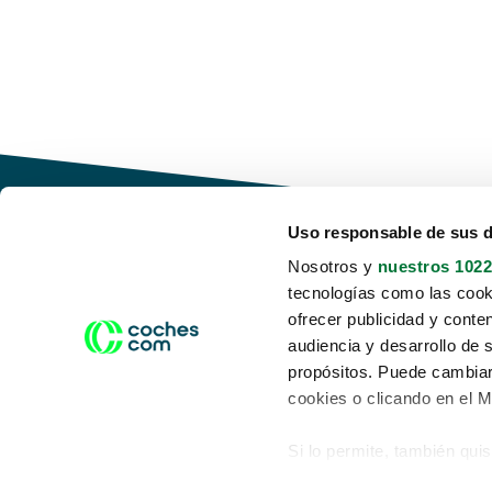
Uso responsable de sus 
Nosotros y
nuestros 1022
tecnologías como las cooki
Conduce tu futuro,
ofrecer publicidad y conte
desata tu movilidad
audiencia y desarrollo de 
propósitos. Puede cambiar
cookies o clicando en el 
Si lo permite, también qui
Acerca de nosotros
Aviso legal
Recopilar información