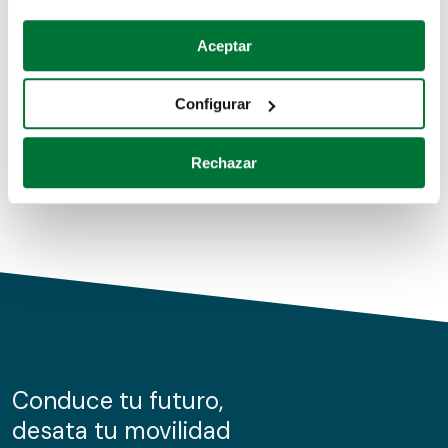
Coches de segunda mano
Si lo permite, también quisiéramos:
Aceptar
Recopilar información sobre su ubicación geográfica
Coches de km0
que puede tener una precisión de varios metros
Configurar
Coches de renting
Identificar su dispositivo analizándolo activamente
para buscar características específicas (huellas
Rechazar
digitales)
Obtenga más información sobre cómo se procesan sus
datos personales y establezca sus preferencias en la
sección de datos
. Puede cambiar o retirar su
consentimiento en cualquier momento en la Declaración
de cookies.
Las cookies de este sitio web se usan para personalizar
el contenido y los anuncios, ofrecer funciones de redes
sociales y analizar el tráfico. Además, compartimos
Conduce tu futuro,
información sobre el uso que haga del sitio web con
desata tu movilidad
nuestros partners de redes sociales, publicidad y análisis