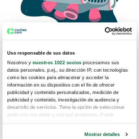
Uso responsable de sus datos
Nosotros y
nuestros 1022 socios
procesamos sus
datos personales, p.ej., su dirección IP, con tecnologías
como las cookies para almacenar y acceder la
Lo sentimos, no sabemos como
información en su dispositivo con el fin de ofrecer
te hemos traido hasta aquí.
publicidad y contenido personalizados, medición de
publicidad y contenido, investigación de audiencia y
desarrollo de servicios. Tiene la opción de seleccionar
Pero puedes encontrar el coche que estás
quién usa sus datos y con qué propósitos. Puede
buscando en alguno de estos enlaces:
cambiar o retirar su consentimiento en cualquier
momento desde la Declaración de cookies o clicando en
Coches nuevos
Mostrar detalles
el Menú de consentimiento.