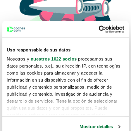
Uso responsable de sus datos
Nosotros y
nuestros 1022 socios
procesamos sus
datos personales, p.ej., su dirección IP, con tecnologías
como las cookies para almacenar y acceder la
Lo sentimos, no sabemos como
información en su dispositivo con el fin de ofrecer
te hemos traido hasta aquí.
publicidad y contenido personalizados, medición de
publicidad y contenido, investigación de audiencia y
desarrollo de servicios. Tiene la opción de seleccionar
Pero puedes encontrar el coche que estás
quién usa sus datos y con qué propósitos. Puede
buscando en alguno de estos enlaces:
cambiar o retirar su consentimiento en cualquier
momento desde la Declaración de cookies o clicando en
Coches nuevos
Mostrar detalles
el Menú de consentimiento.