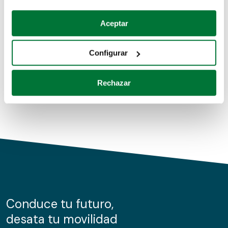
Coches de segunda mano
Si lo permite, también quisiéramos:
Aceptar
Recopilar información sobre su ubicación geográfica
Coches de km0
que puede tener una precisión de varios metros
Configurar
Coches de renting
Identificar su dispositivo analizándolo activamente
para buscar características específicas (huellas
Rechazar
digitales)
Obtenga más información sobre cómo se procesan sus
datos personales y establezca sus preferencias en la
sección de datos
. Puede cambiar o retirar su
consentimiento en cualquier momento en la Declaración
de cookies.
Las cookies de este sitio web se usan para personalizar
el contenido y los anuncios, ofrecer funciones de redes
sociales y analizar el tráfico. Además, compartimos
Conduce tu futuro,
información sobre el uso que haga del sitio web con
desata tu movilidad
nuestros partners de redes sociales, publicidad y análisis