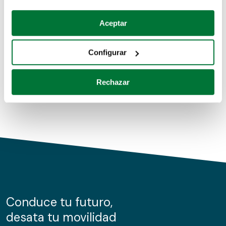
Coches de segunda mano
Si lo permite, también quisiéramos:
Aceptar
Recopilar información sobre su ubicación geográfica
Coches de km0
que puede tener una precisión de varios metros
Configurar
Coches de renting
Identificar su dispositivo analizándolo activamente
para buscar características específicas (huellas
Rechazar
digitales)
Obtenga más información sobre cómo se procesan sus
datos personales y establezca sus preferencias en la
sección de datos
. Puede cambiar o retirar su
consentimiento en cualquier momento en la Declaración
de cookies.
Las cookies de este sitio web se usan para personalizar
el contenido y los anuncios, ofrecer funciones de redes
sociales y analizar el tráfico. Además, compartimos
Conduce tu futuro,
información sobre el uso que haga del sitio web con
desata tu movilidad
nuestros partners de redes sociales, publicidad y análisis