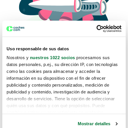
Uso responsable de sus datos
Nosotros y
nuestros 1022 socios
procesamos sus
datos personales, p.ej., su dirección IP, con tecnologías
como las cookies para almacenar y acceder la
Lo sentimos, no sabemos como
información en su dispositivo con el fin de ofrecer
te hemos traido hasta aquí.
publicidad y contenido personalizados, medición de
publicidad y contenido, investigación de audiencia y
desarrollo de servicios. Tiene la opción de seleccionar
Pero puedes encontrar el coche que estás
quién usa sus datos y con qué propósitos. Puede
buscando en alguno de estos enlaces:
cambiar o retirar su consentimiento en cualquier
momento desde la Declaración de cookies o clicando en
Coches nuevos
Mostrar detalles
el Menú de consentimiento.