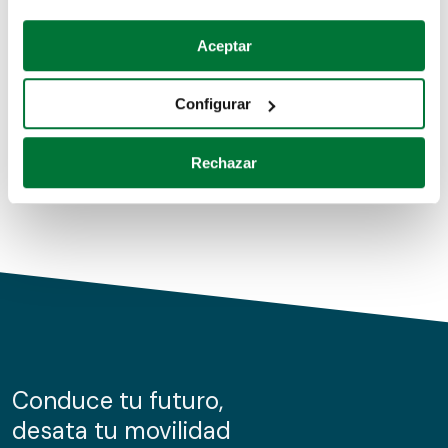
Coches de segunda mano
Si lo permite, también quisiéramos:
Aceptar
Recopilar información sobre su ubicación geográfica
Coches de km0
que puede tener una precisión de varios metros
Configurar
Coches de renting
Identificar su dispositivo analizándolo activamente
para buscar características específicas (huellas
Rechazar
digitales)
Obtenga más información sobre cómo se procesan sus
datos personales y establezca sus preferencias en la
sección de datos
. Puede cambiar o retirar su
consentimiento en cualquier momento en la Declaración
de cookies.
Las cookies de este sitio web se usan para personalizar
el contenido y los anuncios, ofrecer funciones de redes
sociales y analizar el tráfico. Además, compartimos
Conduce tu futuro,
información sobre el uso que haga del sitio web con
desata tu movilidad
nuestros partners de redes sociales, publicidad y análisis