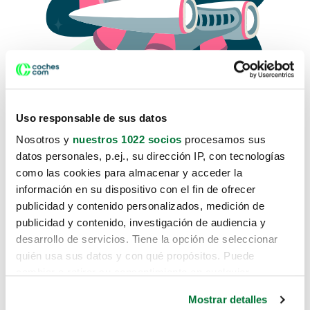
Uso responsable de sus datos
Nosotros y
nuestros 1022 socios
procesamos sus
datos personales, p.ej., su dirección IP, con tecnologías
como las cookies para almacenar y acceder la
Lo sentimos, no sabemos como
información en su dispositivo con el fin de ofrecer
te hemos traido hasta aquí.
publicidad y contenido personalizados, medición de
publicidad y contenido, investigación de audiencia y
desarrollo de servicios. Tiene la opción de seleccionar
Pero puedes encontrar el coche que estás
quién usa sus datos y con qué propósitos. Puede
buscando en alguno de estos enlaces:
cambiar o retirar su consentimiento en cualquier
momento desde la Declaración de cookies o clicando en
Coches nuevos
Mostrar detalles
el Menú de consentimiento.