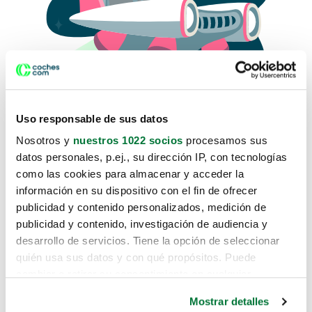
Uso responsable de sus datos
Nosotros y
nuestros 1022 socios
procesamos sus
datos personales, p.ej., su dirección IP, con tecnologías
como las cookies para almacenar y acceder la
Lo sentimos, no sabemos como
información en su dispositivo con el fin de ofrecer
te hemos traido hasta aquí.
publicidad y contenido personalizados, medición de
publicidad y contenido, investigación de audiencia y
desarrollo de servicios. Tiene la opción de seleccionar
Pero puedes encontrar el coche que estás
quién usa sus datos y con qué propósitos. Puede
buscando en alguno de estos enlaces:
cambiar o retirar su consentimiento en cualquier
momento desde la Declaración de cookies o clicando en
Coches nuevos
Mostrar detalles
el Menú de consentimiento.