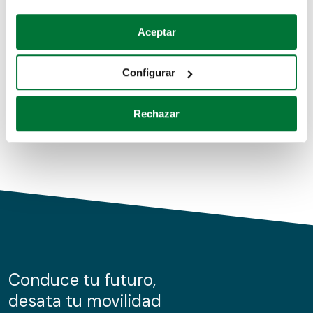
Coches de segunda mano
Si lo permite, también quisiéramos:
Aceptar
Recopilar información sobre su ubicación geográfica
Coches de km0
que puede tener una precisión de varios metros
Configurar
Coches de renting
Identificar su dispositivo analizándolo activamente
para buscar características específicas (huellas
Rechazar
digitales)
Obtenga más información sobre cómo se procesan sus
datos personales y establezca sus preferencias en la
sección de datos
. Puede cambiar o retirar su
consentimiento en cualquier momento en la Declaración
de cookies.
Las cookies de este sitio web se usan para personalizar
el contenido y los anuncios, ofrecer funciones de redes
sociales y analizar el tráfico. Además, compartimos
Conduce tu futuro,
información sobre el uso que haga del sitio web con
desata tu movilidad
nuestros partners de redes sociales, publicidad y análisis