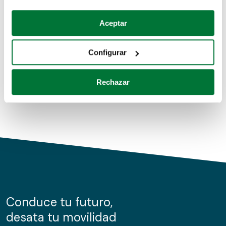
Coches de segunda mano
Si lo permite, también quisiéramos:
Aceptar
Recopilar información sobre su ubicación geográfica
Coches de km0
que puede tener una precisión de varios metros
Configurar
Coches de renting
Identificar su dispositivo analizándolo activamente
para buscar características específicas (huellas
Rechazar
digitales)
Obtenga más información sobre cómo se procesan sus
datos personales y establezca sus preferencias en la
sección de datos
. Puede cambiar o retirar su
consentimiento en cualquier momento en la Declaración
de cookies.
Las cookies de este sitio web se usan para personalizar
el contenido y los anuncios, ofrecer funciones de redes
sociales y analizar el tráfico. Además, compartimos
Conduce tu futuro,
información sobre el uso que haga del sitio web con
desata tu movilidad
nuestros partners de redes sociales, publicidad y análisis