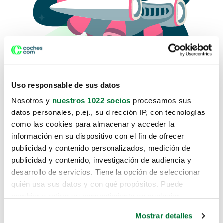
Uso responsable de sus datos
Nosotros y
nuestros 1022 socios
procesamos sus
datos personales, p.ej., su dirección IP, con tecnologías
como las cookies para almacenar y acceder la
Lo sentimos, no sabemos como
información en su dispositivo con el fin de ofrecer
te hemos traido hasta aquí.
publicidad y contenido personalizados, medición de
publicidad y contenido, investigación de audiencia y
desarrollo de servicios. Tiene la opción de seleccionar
Pero puedes encontrar el coche que estás
quién usa sus datos y con qué propósitos. Puede
buscando en alguno de estos enlaces:
cambiar o retirar su consentimiento en cualquier
momento desde la Declaración de cookies o clicando en
Coches nuevos
Mostrar detalles
el Menú de consentimiento.