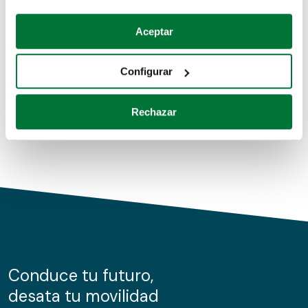
Coches de segunda mano
Si lo permite, también quisiéramos:
Aceptar
Recopilar información sobre su ubicación geográfica
Coches de km0
que puede tener una precisión de varios metros
Configurar
Coches de renting
Identificar su dispositivo analizándolo activamente
para buscar características específicas (huellas
Rechazar
digitales)
Obtenga más información sobre cómo se procesan sus
datos personales y establezca sus preferencias en la
sección de datos
. Puede cambiar o retirar su
consentimiento en cualquier momento en la Declaración
de cookies.
Las cookies de este sitio web se usan para personalizar
el contenido y los anuncios, ofrecer funciones de redes
sociales y analizar el tráfico. Además, compartimos
Conduce tu futuro,
información sobre el uso que haga del sitio web con
desata tu movilidad
nuestros partners de redes sociales, publicidad y análisis