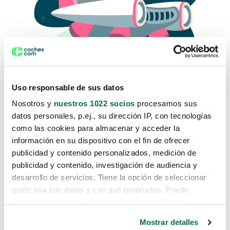
Uso responsable de sus datos
Nosotros y
nuestros 1022 socios
procesamos sus
datos personales, p.ej., su dirección IP, con tecnologías
como las cookies para almacenar y acceder la
Lo sentimos, no sabemos como
información en su dispositivo con el fin de ofrecer
te hemos traido hasta aquí.
publicidad y contenido personalizados, medición de
publicidad y contenido, investigación de audiencia y
desarrollo de servicios. Tiene la opción de seleccionar
Pero puedes encontrar el coche que estás
quién usa sus datos y con qué propósitos. Puede
buscando en alguno de estos enlaces:
cambiar o retirar su consentimiento en cualquier
momento desde la Declaración de cookies o clicando en
Coches nuevos
Mostrar detalles
el Menú de consentimiento.