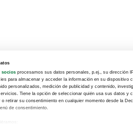
datos
 socios
procesamos sus datos personales, p.ej., su dirección I
es para almacenar y acceder la información en su dispositivo co
nido personalizados, medición de publicidad y contenido, investi
servicios. Tiene la opción de seleccionar quién usa sus datos y 
 o retirar su consentimiento en cualquier momento desde la Dec
Menú de consentimiento.
siéramos:
Aviso protección de datos
 sobre su ubicación geográfica que puede tener una precisión de