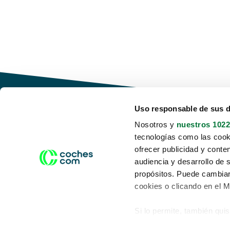
Uso responsable de sus 
Nosotros y
nuestros 1022
tecnologías como las cooki
Conduce tu futuro,
ofrecer publicidad y conte
desata tu movilidad
audiencia y desarrollo de 
propósitos. Puede cambiar
cookies o clicando en el 
Si lo permite, también qui
Acerca de nosotros
Aviso legal
Recopilar información