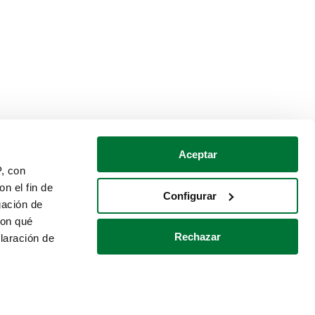
Aceptar
P, con
n el fin de
Configurar
gación de
con qué
Rechazar
laración de
Política de cookies
Contacto
 varios metros