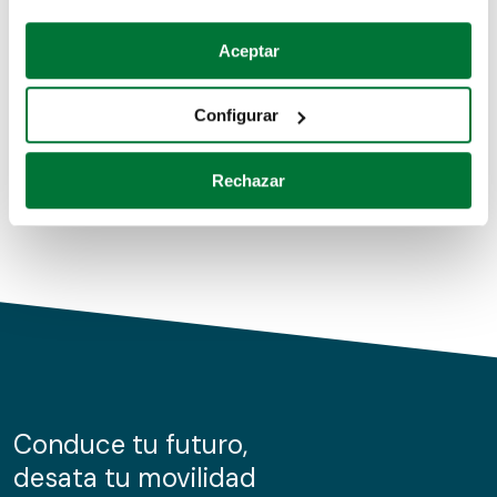
Coches de segunda mano
Si lo permite, también quisiéramos:
Aceptar
Recopilar información sobre su ubicación geográfica
Coches de km0
que puede tener una precisión de varios metros
Configurar
Coches de renting
Identificar su dispositivo analizándolo activamente
para buscar características específicas (huellas
Rechazar
digitales)
Obtenga más información sobre cómo se procesan sus
datos personales y establezca sus preferencias en la
sección de datos
. Puede cambiar o retirar su
consentimiento en cualquier momento en la Declaración
de cookies.
Las cookies de este sitio web se usan para personalizar
el contenido y los anuncios, ofrecer funciones de redes
sociales y analizar el tráfico. Además, compartimos
Conduce tu futuro,
información sobre el uso que haga del sitio web con
desata tu movilidad
nuestros partners de redes sociales, publicidad y análisis