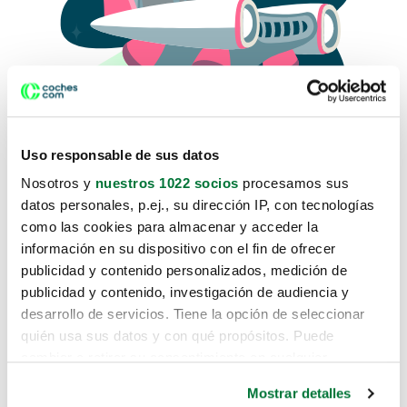
Uso responsable de sus datos
Nosotros y
nuestros 1022 socios
procesamos sus
datos personales, p.ej., su dirección IP, con tecnologías
como las cookies para almacenar y acceder la
Lo sentimos, no sabemos como
información en su dispositivo con el fin de ofrecer
te hemos traido hasta aquí.
publicidad y contenido personalizados, medición de
publicidad y contenido, investigación de audiencia y
desarrollo de servicios. Tiene la opción de seleccionar
Pero puedes encontrar el coche que estás
quién usa sus datos y con qué propósitos. Puede
buscando en alguno de estos enlaces:
cambiar o retirar su consentimiento en cualquier
momento desde la Declaración de cookies o clicando en
Coches nuevos
Mostrar detalles
el Menú de consentimiento.