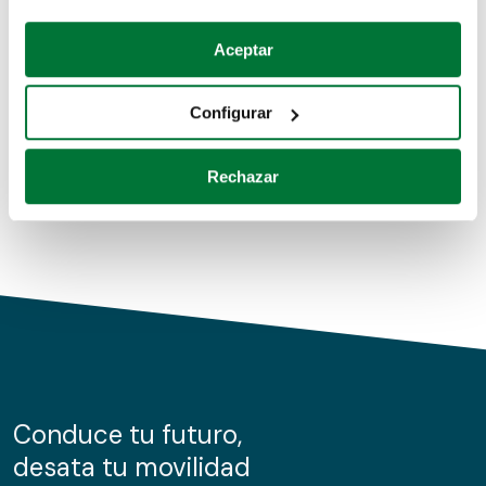
Coches de segunda mano
Si lo permite, también quisiéramos:
Aceptar
Recopilar información sobre su ubicación geográfica
Coches de km0
que puede tener una precisión de varios metros
Configurar
Coches de renting
Identificar su dispositivo analizándolo activamente
para buscar características específicas (huellas
Rechazar
digitales)
Obtenga más información sobre cómo se procesan sus
datos personales y establezca sus preferencias en la
sección de datos
. Puede cambiar o retirar su
consentimiento en cualquier momento en la Declaración
de cookies.
Las cookies de este sitio web se usan para personalizar
el contenido y los anuncios, ofrecer funciones de redes
sociales y analizar el tráfico. Además, compartimos
Conduce tu futuro,
información sobre el uso que haga del sitio web con
desata tu movilidad
nuestros partners de redes sociales, publicidad y análisis