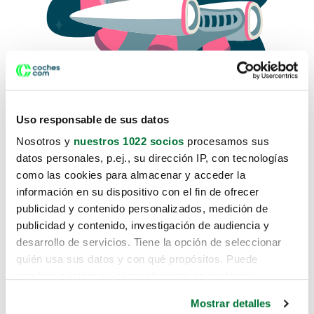
Uso responsable de sus datos
Nosotros y
nuestros 1022 socios
procesamos sus
datos personales, p.ej., su dirección IP, con tecnologías
como las cookies para almacenar y acceder la
Lo sentimos, no sabemos como
información en su dispositivo con el fin de ofrecer
te hemos traido hasta aquí.
publicidad y contenido personalizados, medición de
publicidad y contenido, investigación de audiencia y
desarrollo de servicios. Tiene la opción de seleccionar
Pero puedes encontrar el coche que estás
quién usa sus datos y con qué propósitos. Puede
buscando en alguno de estos enlaces:
cambiar o retirar su consentimiento en cualquier
momento desde la Declaración de cookies o clicando en
Coches nuevos
Mostrar detalles
el Menú de consentimiento.