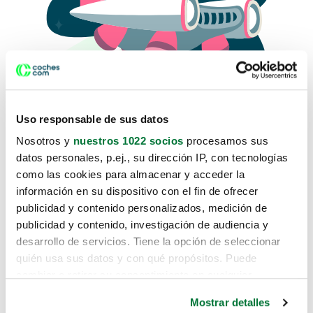
Uso responsable de sus datos
Nosotros y
nuestros 1022 socios
procesamos sus
datos personales, p.ej., su dirección IP, con tecnologías
como las cookies para almacenar y acceder la
Lo sentimos, no sabemos como
información en su dispositivo con el fin de ofrecer
te hemos traido hasta aquí.
publicidad y contenido personalizados, medición de
publicidad y contenido, investigación de audiencia y
desarrollo de servicios. Tiene la opción de seleccionar
Pero puedes encontrar el coche que estás
quién usa sus datos y con qué propósitos. Puede
buscando en alguno de estos enlaces:
cambiar o retirar su consentimiento en cualquier
momento desde la Declaración de cookies o clicando en
Coches nuevos
Mostrar detalles
el Menú de consentimiento.