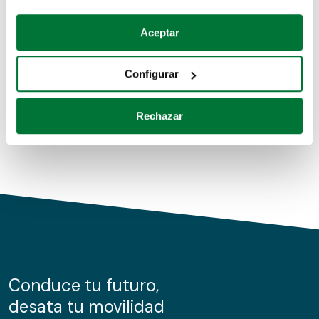
Coches de segunda mano
Si lo permite, también quisiéramos:
Aceptar
Recopilar información sobre su ubicación geográfica
Coches de km0
que puede tener una precisión de varios metros
Configurar
Coches de renting
Identificar su dispositivo analizándolo activamente
para buscar características específicas (huellas
Rechazar
digitales)
Obtenga más información sobre cómo se procesan sus
datos personales y establezca sus preferencias en la
sección de datos
. Puede cambiar o retirar su
consentimiento en cualquier momento en la Declaración
de cookies.
Las cookies de este sitio web se usan para personalizar
el contenido y los anuncios, ofrecer funciones de redes
sociales y analizar el tráfico. Además, compartimos
Conduce tu futuro,
información sobre el uso que haga del sitio web con
desata tu movilidad
nuestros partners de redes sociales, publicidad y análisis