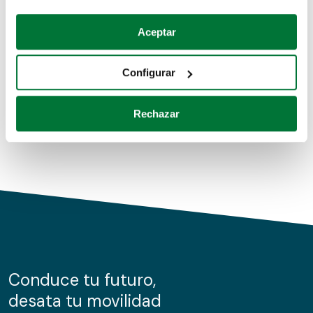
Coches de segunda mano
Si lo permite, también quisiéramos:
Aceptar
Recopilar información sobre su ubicación geográfica
Coches de km0
que puede tener una precisión de varios metros
Configurar
Coches de renting
Identificar su dispositivo analizándolo activamente
para buscar características específicas (huellas
Rechazar
digitales)
Obtenga más información sobre cómo se procesan sus
datos personales y establezca sus preferencias en la
sección de datos
. Puede cambiar o retirar su
consentimiento en cualquier momento en la Declaración
de cookies.
Las cookies de este sitio web se usan para personalizar
el contenido y los anuncios, ofrecer funciones de redes
sociales y analizar el tráfico. Además, compartimos
Conduce tu futuro,
información sobre el uso que haga del sitio web con
desata tu movilidad
nuestros partners de redes sociales, publicidad y análisis