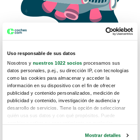
Uso responsable de sus datos
Nosotros y
nuestros 1022 socios
procesamos sus
datos personales, p.ej., su dirección IP, con tecnologías
como las cookies para almacenar y acceder la
Lo sentimos, no sabemos como
información en su dispositivo con el fin de ofrecer
te hemos traido hasta aquí.
publicidad y contenido personalizados, medición de
publicidad y contenido, investigación de audiencia y
desarrollo de servicios. Tiene la opción de seleccionar
Pero puedes encontrar el coche que estás
quién usa sus datos y con qué propósitos. Puede
buscando en alguno de estos enlaces:
cambiar o retirar su consentimiento en cualquier
momento desde la Declaración de cookies o clicando en
Coches nuevos
Mostrar detalles
el Menú de consentimiento.