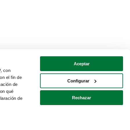
Aceptar
P, con
n el fin de
Configurar
gación de
con qué
Rechazar
laración de
Política de cookies
Contacto
 varios metros