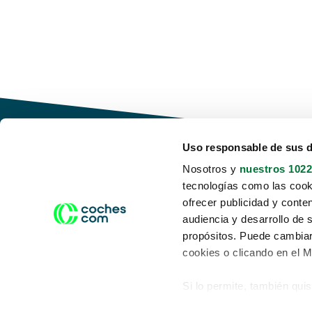
Uso responsable de sus 
Nosotros y
nuestros 1022
tecnologías como las cooki
Conduce tu futuro,
ofrecer publicidad y conte
desata tu movilidad
audiencia y desarrollo de 
propósitos. Puede cambiar
cookies o clicando en el 
Si lo permite, también qui
Acerca de nosotros
Aviso legal
Recopilar información