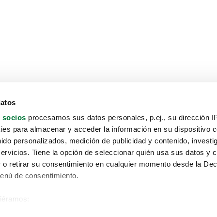
datos
 socios
procesamos sus datos personales, p.ej., su dirección I
es para almacenar y acceder la información en su dispositivo co
nido personalizados, medición de publicidad y contenido, investi
servicios. Tiene la opción de seleccionar quién usa sus datos y 
 o retirar su consentimiento en cualquier momento desde la Dec
Menú de consentimiento.
siéramos:
Aviso protección de datos
 sobre su ubicación geográfica que puede tener una precisión de