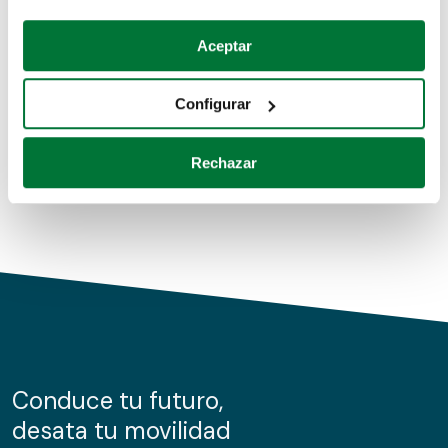
Coches de segunda mano
Si lo permite, también quisiéramos:
Aceptar
Recopilar información sobre su ubicación geográfica
Coches de km0
que puede tener una precisión de varios metros
Configurar
Coches de renting
Identificar su dispositivo analizándolo activamente
para buscar características específicas (huellas
Rechazar
digitales)
Obtenga más información sobre cómo se procesan sus
datos personales y establezca sus preferencias en la
sección de datos
. Puede cambiar o retirar su
consentimiento en cualquier momento en la Declaración
de cookies.
Las cookies de este sitio web se usan para personalizar
el contenido y los anuncios, ofrecer funciones de redes
sociales y analizar el tráfico. Además, compartimos
Conduce tu futuro,
información sobre el uso que haga del sitio web con
desata tu movilidad
nuestros partners de redes sociales, publicidad y análisis