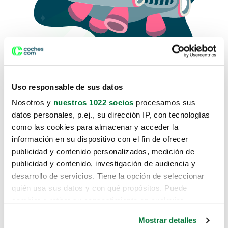
Uso responsable de sus datos
Nosotros y
nuestros 1022 socios
procesamos sus
datos personales, p.ej., su dirección IP, con tecnologías
como las cookies para almacenar y acceder la
Lo sentimos, no sabemos como
información en su dispositivo con el fin de ofrecer
te hemos traido hasta aquí.
publicidad y contenido personalizados, medición de
publicidad y contenido, investigación de audiencia y
desarrollo de servicios. Tiene la opción de seleccionar
Pero puedes encontrar el coche que estás
quién usa sus datos y con qué propósitos. Puede
buscando en alguno de estos enlaces:
cambiar o retirar su consentimiento en cualquier
momento desde la Declaración de cookies o clicando en
Coches nuevos
Mostrar detalles
el Menú de consentimiento.