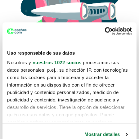
Uso responsable de sus datos
Nosotros y
nuestros 1022 socios
procesamos sus
datos personales, p.ej., su dirección IP, con tecnologías
como las cookies para almacenar y acceder la
Lo sentimos, no sabemos como
información en su dispositivo con el fin de ofrecer
te hemos traido hasta aquí.
publicidad y contenido personalizados, medición de
publicidad y contenido, investigación de audiencia y
desarrollo de servicios. Tiene la opción de seleccionar
Pero puedes encontrar el coche que estás
quién usa sus datos y con qué propósitos. Puede
buscando en alguno de estos enlaces:
cambiar o retirar su consentimiento en cualquier
momento desde la Declaración de cookies o clicando en
Coches nuevos
Mostrar detalles
el Menú de consentimiento.