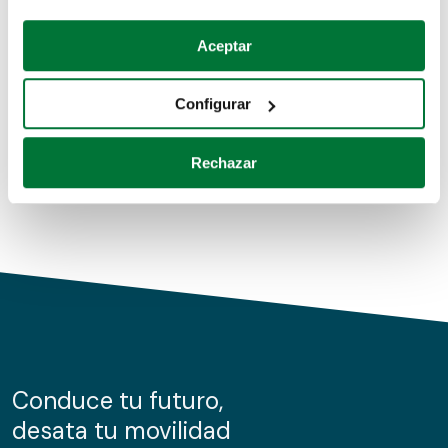
Coches de segunda mano
Si lo permite, también quisiéramos:
Aceptar
Recopilar información sobre su ubicación geográfica
Coches de km0
que puede tener una precisión de varios metros
Configurar
Coches de renting
Identificar su dispositivo analizándolo activamente
para buscar características específicas (huellas
Rechazar
digitales)
Obtenga más información sobre cómo se procesan sus
datos personales y establezca sus preferencias en la
sección de datos
. Puede cambiar o retirar su
consentimiento en cualquier momento en la Declaración
de cookies.
Las cookies de este sitio web se usan para personalizar
el contenido y los anuncios, ofrecer funciones de redes
sociales y analizar el tráfico. Además, compartimos
Conduce tu futuro,
información sobre el uso que haga del sitio web con
desata tu movilidad
nuestros partners de redes sociales, publicidad y análisis