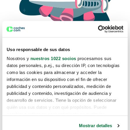
Uso responsable de sus datos
Nosotros y
nuestros 1022 socios
procesamos sus
datos personales, p.ej., su dirección IP, con tecnologías
como las cookies para almacenar y acceder la
Lo sentimos, no sabemos como
información en su dispositivo con el fin de ofrecer
te hemos traido hasta aquí.
publicidad y contenido personalizados, medición de
publicidad y contenido, investigación de audiencia y
desarrollo de servicios. Tiene la opción de seleccionar
Pero puedes encontrar el coche que estás
quién usa sus datos y con qué propósitos. Puede
buscando en alguno de estos enlaces:
cambiar o retirar su consentimiento en cualquier
momento desde la Declaración de cookies o clicando en
Coches nuevos
Mostrar detalles
el Menú de consentimiento.