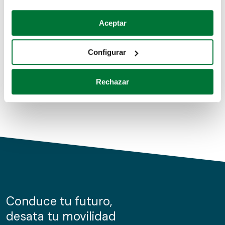
Coches de segunda mano
Si lo permite, también quisiéramos:
Aceptar
Recopilar información sobre su ubicación geográfica
Coches de km0
que puede tener una precisión de varios metros
Configurar
Coches de renting
Identificar su dispositivo analizándolo activamente
para buscar características específicas (huellas
Rechazar
digitales)
Obtenga más información sobre cómo se procesan sus
datos personales y establezca sus preferencias en la
sección de datos
. Puede cambiar o retirar su
consentimiento en cualquier momento en la Declaración
de cookies.
Las cookies de este sitio web se usan para personalizar
el contenido y los anuncios, ofrecer funciones de redes
sociales y analizar el tráfico. Además, compartimos
Conduce tu futuro,
información sobre el uso que haga del sitio web con
desata tu movilidad
nuestros partners de redes sociales, publicidad y análisis