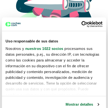
Uso responsable de sus datos
Nosotros y
nuestros 1022 socios
procesamos sus
datos personales, p.ej., su dirección IP, con tecnologías
como las cookies para almacenar y acceder la
Lo sentimos, no sabemos como
información en su dispositivo con el fin de ofrecer
te hemos traido hasta aquí.
publicidad y contenido personalizados, medición de
publicidad y contenido, investigación de audiencia y
desarrollo de servicios. Tiene la opción de seleccionar
Pero puedes encontrar el coche que estás
quién usa sus datos y con qué propósitos. Puede
buscando en alguno de estos enlaces:
cambiar o retirar su consentimiento en cualquier
momento desde la Declaración de cookies o clicando en
Coches nuevos
Mostrar detalles
el Menú de consentimiento.