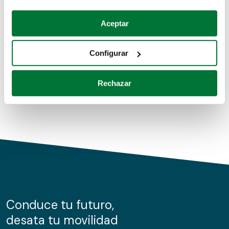
Coches de segunda mano
Si lo permite, también quisiéramos:
Aceptar
Recopilar información sobre su ubicación geográfica
Coches de km0
que puede tener una precisión de varios metros
Configurar
Coches de renting
Identificar su dispositivo analizándolo activamente
para buscar características específicas (huellas
Rechazar
digitales)
Obtenga más información sobre cómo se procesan sus
datos personales y establezca sus preferencias en la
sección de datos
. Puede cambiar o retirar su
consentimiento en cualquier momento en la Declaración
de cookies.
Las cookies de este sitio web se usan para personalizar
el contenido y los anuncios, ofrecer funciones de redes
sociales y analizar el tráfico. Además, compartimos
Conduce tu futuro,
información sobre el uso que haga del sitio web con
desata tu movilidad
nuestros partners de redes sociales, publicidad y análisis