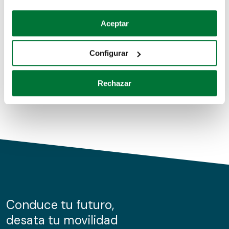
Coches de segunda mano
Si lo permite, también quisiéramos:
Aceptar
Recopilar información sobre su ubicación geográfica
Coches de km0
que puede tener una precisión de varios metros
Configurar
Coches de renting
Identificar su dispositivo analizándolo activamente
para buscar características específicas (huellas
Rechazar
digitales)
Obtenga más información sobre cómo se procesan sus
datos personales y establezca sus preferencias en la
sección de datos
. Puede cambiar o retirar su
consentimiento en cualquier momento en la Declaración
de cookies.
Las cookies de este sitio web se usan para personalizar
el contenido y los anuncios, ofrecer funciones de redes
sociales y analizar el tráfico. Además, compartimos
Conduce tu futuro,
información sobre el uso que haga del sitio web con
desata tu movilidad
nuestros partners de redes sociales, publicidad y análisis