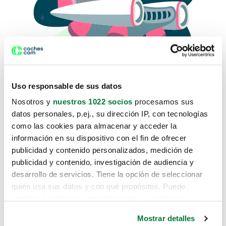
Uso responsable de sus datos
Nosotros y
nuestros 1022 socios
procesamos sus
datos personales, p.ej., su dirección IP, con tecnologías
como las cookies para almacenar y acceder la
Lo sentimos, no sabemos como
información en su dispositivo con el fin de ofrecer
te hemos traido hasta aquí.
publicidad y contenido personalizados, medición de
publicidad y contenido, investigación de audiencia y
desarrollo de servicios. Tiene la opción de seleccionar
Pero puedes encontrar el coche que estás
quién usa sus datos y con qué propósitos. Puede
buscando en alguno de estos enlaces:
cambiar o retirar su consentimiento en cualquier
momento desde la Declaración de cookies o clicando en
Coches nuevos
Mostrar detalles
el Menú de consentimiento.