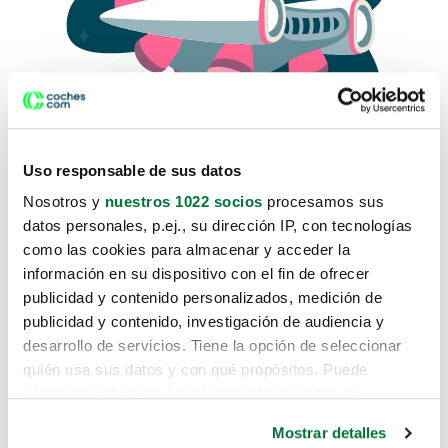
Uso responsable de sus datos
Nosotros y
nuestros 1022 socios
procesamos sus
datos personales, p.ej., su dirección IP, con tecnologías
como las cookies para almacenar y acceder la
Lo sentimos, no sabemos como
información en su dispositivo con el fin de ofrecer
te hemos traido hasta aquí.
publicidad y contenido personalizados, medición de
publicidad y contenido, investigación de audiencia y
desarrollo de servicios. Tiene la opción de seleccionar
Pero puedes encontrar el coche que estás
quién usa sus datos y con qué propósitos. Puede
buscando en alguno de estos enlaces:
cambiar o retirar su consentimiento en cualquier
momento desde la Declaración de cookies o clicando en
Coches nuevos
Mostrar detalles
el Menú de consentimiento.