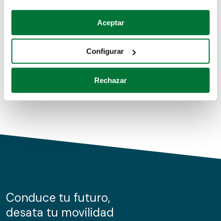
Coches de segunda mano
Si lo permite, también quisiéramos:
Aceptar
Recopilar información sobre su ubicación geográfica
Coches de km0
que puede tener una precisión de varios metros
Configurar
Coches de renting
Identificar su dispositivo analizándolo activamente
para buscar características específicas (huellas
Rechazar
digitales)
Obtenga más información sobre cómo se procesan sus
datos personales y establezca sus preferencias en la
sección de datos
. Puede cambiar o retirar su
consentimiento en cualquier momento en la Declaración
de cookies.
Las cookies de este sitio web se usan para personalizar
el contenido y los anuncios, ofrecer funciones de redes
sociales y analizar el tráfico. Además, compartimos
Conduce tu futuro,
información sobre el uso que haga del sitio web con
desata tu movilidad
nuestros partners de redes sociales, publicidad y análisis