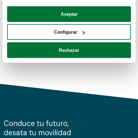
Coches de segunda mano
Si lo permite, también quisiéramos:
Aceptar
Recopilar información sobre su ubicación geográfica
Coches de km0
que puede tener una precisión de varios metros
Configurar
Coches de renting
Identificar su dispositivo analizándolo activamente
para buscar características específicas (huellas
Rechazar
digitales)
Obtenga más información sobre cómo se procesan sus
datos personales y establezca sus preferencias en la
sección de datos
. Puede cambiar o retirar su
consentimiento en cualquier momento en la Declaración
de cookies.
Las cookies de este sitio web se usan para personalizar
el contenido y los anuncios, ofrecer funciones de redes
sociales y analizar el tráfico. Además, compartimos
Conduce tu futuro,
información sobre el uso que haga del sitio web con
desata tu movilidad
nuestros partners de redes sociales, publicidad y análisis