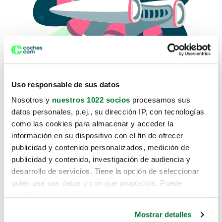
Uso responsable de sus datos
Nosotros y
nuestros 1022 socios
procesamos sus
datos personales, p.ej., su dirección IP, con tecnologías
como las cookies para almacenar y acceder la
Lo sentimos, no sabemos como
información en su dispositivo con el fin de ofrecer
te hemos traido hasta aquí.
publicidad y contenido personalizados, medición de
publicidad y contenido, investigación de audiencia y
desarrollo de servicios. Tiene la opción de seleccionar
Pero puedes encontrar el coche que estás
quién usa sus datos y con qué propósitos. Puede
buscando en alguno de estos enlaces:
cambiar o retirar su consentimiento en cualquier
momento desde la Declaración de cookies o clicando en
Coches nuevos
Mostrar detalles
el Menú de consentimiento.