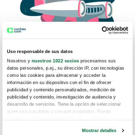
Uso responsable de sus datos
Nosotros y
nuestros 1022 socios
procesamos sus
datos personales, p.ej., su dirección IP, con tecnologías
como las cookies para almacenar y acceder la
Lo sentimos, no sabemos como
información en su dispositivo con el fin de ofrecer
te hemos traido hasta aquí.
publicidad y contenido personalizados, medición de
publicidad y contenido, investigación de audiencia y
desarrollo de servicios. Tiene la opción de seleccionar
Pero puedes encontrar el coche que estás
quién usa sus datos y con qué propósitos. Puede
buscando en alguno de estos enlaces:
cambiar o retirar su consentimiento en cualquier
momento desde la Declaración de cookies o clicando en
Coches nuevos
Mostrar detalles
el Menú de consentimiento.