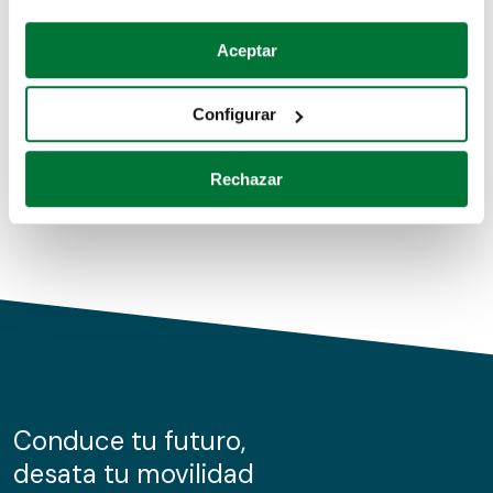
Coches de segunda mano
Si lo permite, también quisiéramos:
Aceptar
Recopilar información sobre su ubicación geográfica
Coches de km0
que puede tener una precisión de varios metros
Configurar
Coches de renting
Identificar su dispositivo analizándolo activamente
para buscar características específicas (huellas
Rechazar
digitales)
Obtenga más información sobre cómo se procesan sus
datos personales y establezca sus preferencias en la
sección de datos
. Puede cambiar o retirar su
consentimiento en cualquier momento en la Declaración
de cookies.
Las cookies de este sitio web se usan para personalizar
el contenido y los anuncios, ofrecer funciones de redes
sociales y analizar el tráfico. Además, compartimos
Conduce tu futuro,
información sobre el uso que haga del sitio web con
desata tu movilidad
nuestros partners de redes sociales, publicidad y análisis