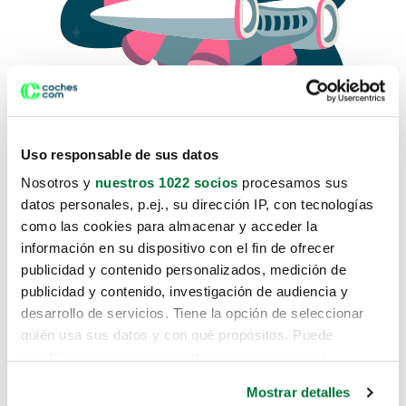
Uso responsable de sus datos
Nosotros y
nuestros 1022 socios
procesamos sus
datos personales, p.ej., su dirección IP, con tecnologías
como las cookies para almacenar y acceder la
Lo sentimos, no sabemos como
información en su dispositivo con el fin de ofrecer
te hemos traido hasta aquí.
publicidad y contenido personalizados, medición de
publicidad y contenido, investigación de audiencia y
desarrollo de servicios. Tiene la opción de seleccionar
Pero puedes encontrar el coche que estás
quién usa sus datos y con qué propósitos. Puede
buscando en alguno de estos enlaces:
cambiar o retirar su consentimiento en cualquier
momento desde la Declaración de cookies o clicando en
Coches nuevos
Mostrar detalles
el Menú de consentimiento.