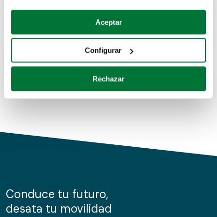
Coches de segunda mano
Si lo permite, también quisiéramos:
Aceptar
Recopilar información sobre su ubicación geográfica
Coches de km0
que puede tener una precisión de varios metros
Configurar
Coches de renting
Identificar su dispositivo analizándolo activamente
para buscar características específicas (huellas
Rechazar
digitales)
Obtenga más información sobre cómo se procesan sus
datos personales y establezca sus preferencias en la
sección de datos
. Puede cambiar o retirar su
consentimiento en cualquier momento en la Declaración
de cookies.
Las cookies de este sitio web se usan para personalizar
el contenido y los anuncios, ofrecer funciones de redes
sociales y analizar el tráfico. Además, compartimos
Conduce tu futuro,
información sobre el uso que haga del sitio web con
desata tu movilidad
nuestros partners de redes sociales, publicidad y análisis