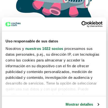
Uso responsable de sus datos
Nosotros y
nuestros 1022 socios
procesamos sus
datos personales, p.ej., su dirección IP, con tecnologías
como las cookies para almacenar y acceder la
Lo sentimos, no sabemos como
información en su dispositivo con el fin de ofrecer
te hemos traido hasta aquí.
publicidad y contenido personalizados, medición de
publicidad y contenido, investigación de audiencia y
desarrollo de servicios. Tiene la opción de seleccionar
Pero puedes encontrar el coche que estás
quién usa sus datos y con qué propósitos. Puede
buscando en alguno de estos enlaces:
cambiar o retirar su consentimiento en cualquier
momento desde la Declaración de cookies o clicando en
Coches nuevos
Mostrar detalles
el Menú de consentimiento.