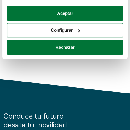
Coches de segunda mano
Si lo permite, también quisiéramos:
Aceptar
Recopilar información sobre su ubicación geográfica
Coches de km0
que puede tener una precisión de varios metros
Configurar
Coches de renting
Identificar su dispositivo analizándolo activamente
para buscar características específicas (huellas
Rechazar
digitales)
Obtenga más información sobre cómo se procesan sus
datos personales y establezca sus preferencias en la
sección de datos
. Puede cambiar o retirar su
consentimiento en cualquier momento en la Declaración
de cookies.
Las cookies de este sitio web se usan para personalizar
el contenido y los anuncios, ofrecer funciones de redes
sociales y analizar el tráfico. Además, compartimos
Conduce tu futuro,
información sobre el uso que haga del sitio web con
desata tu movilidad
nuestros partners de redes sociales, publicidad y análisis