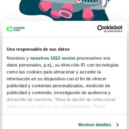
Uso responsable de sus datos
Nosotros y
nuestros 1022 socios
procesamos sus
datos personales, p.ej., su dirección IP, con tecnologías
como las cookies para almacenar y acceder la
Lo sentimos, no sabemos como
información en su dispositivo con el fin de ofrecer
te hemos traido hasta aquí.
publicidad y contenido personalizados, medición de
publicidad y contenido, investigación de audiencia y
desarrollo de servicios. Tiene la opción de seleccionar
Pero puedes encontrar el coche que estás
quién usa sus datos y con qué propósitos. Puede
buscando en alguno de estos enlaces:
cambiar o retirar su consentimiento en cualquier
momento desde la Declaración de cookies o clicando en
Coches nuevos
Mostrar detalles
el Menú de consentimiento.