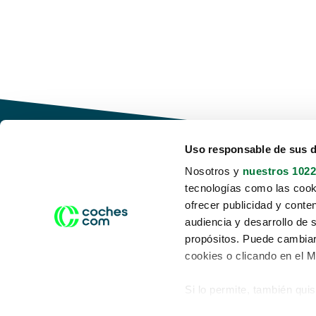
Uso responsable de sus 
Nosotros y
nuestros 1022
tecnologías como las cooki
Conduce tu futuro,
ofrecer publicidad y conte
desata tu movilidad
audiencia y desarrollo de 
propósitos. Puede cambiar
cookies o clicando en el 
Si lo permite, también qui
Acerca de nosotros
Aviso legal
Recopilar información