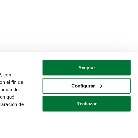
Aceptar
P, con
n el fin de
Configurar
gación de
con qué
Rechazar
laración de
Política de cookies
Contacto
 varios metros