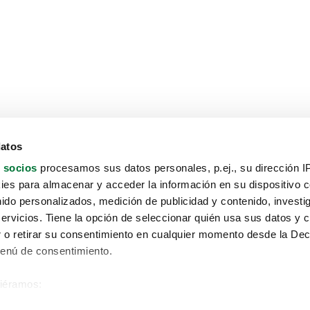
datos
 socios
procesamos sus datos personales, p.ej., su dirección I
es para almacenar y acceder la información en su dispositivo co
nido personalizados, medición de publicidad y contenido, investi
servicios. Tiene la opción de seleccionar quién usa sus datos y 
 o retirar su consentimiento en cualquier momento desde la Dec
Menú de consentimiento.
siéramos:
Aviso protección de datos
 sobre su ubicación geográfica que puede tener una precisión de