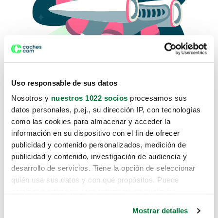
Uso responsable de sus datos
Nosotros y
nuestros 1022 socios
procesamos sus
datos personales, p.ej., su dirección IP, con tecnologías
como las cookies para almacenar y acceder la
Lo sentimos, no sabemos como
información en su dispositivo con el fin de ofrecer
te hemos traido hasta aquí.
publicidad y contenido personalizados, medición de
publicidad y contenido, investigación de audiencia y
desarrollo de servicios. Tiene la opción de seleccionar
Pero puedes encontrar el coche que estás
quién usa sus datos y con qué propósitos. Puede
buscando en alguno de estos enlaces:
cambiar o retirar su consentimiento en cualquier
momento desde la Declaración de cookies o clicando en
Coches nuevos
Mostrar detalles
el Menú de consentimiento.