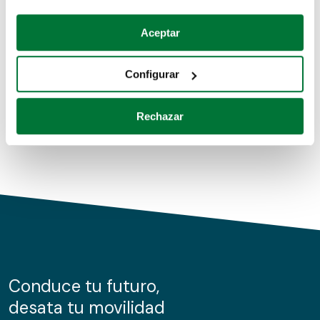
Coches de segunda mano
Si lo permite, también quisiéramos:
Aceptar
Recopilar información sobre su ubicación geográfica
Coches de km0
que puede tener una precisión de varios metros
Configurar
Coches de renting
Identificar su dispositivo analizándolo activamente
para buscar características específicas (huellas
Rechazar
digitales)
Obtenga más información sobre cómo se procesan sus
datos personales y establezca sus preferencias en la
sección de datos
. Puede cambiar o retirar su
consentimiento en cualquier momento en la Declaración
de cookies.
Las cookies de este sitio web se usan para personalizar
el contenido y los anuncios, ofrecer funciones de redes
sociales y analizar el tráfico. Además, compartimos
Conduce tu futuro,
información sobre el uso que haga del sitio web con
desata tu movilidad
nuestros partners de redes sociales, publicidad y análisis