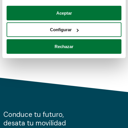
Coches de segunda mano
Si lo permite, también quisiéramos:
Aceptar
Recopilar información sobre su ubicación geográfica
Coches de km0
que puede tener una precisión de varios metros
Configurar
Coches de renting
Identificar su dispositivo analizándolo activamente
para buscar características específicas (huellas
Rechazar
digitales)
Obtenga más información sobre cómo se procesan sus
datos personales y establezca sus preferencias en la
sección de datos
. Puede cambiar o retirar su
consentimiento en cualquier momento en la Declaración
de cookies.
Las cookies de este sitio web se usan para personalizar
el contenido y los anuncios, ofrecer funciones de redes
sociales y analizar el tráfico. Además, compartimos
Conduce tu futuro,
información sobre el uso que haga del sitio web con
desata tu movilidad
nuestros partners de redes sociales, publicidad y análisis