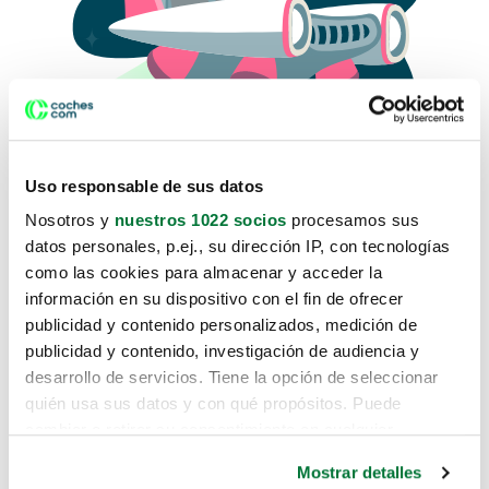
Uso responsable de sus datos
Nosotros y
nuestros 1022 socios
procesamos sus
datos personales, p.ej., su dirección IP, con tecnologías
como las cookies para almacenar y acceder la
Lo sentimos, no sabemos como
información en su dispositivo con el fin de ofrecer
te hemos traido hasta aquí.
publicidad y contenido personalizados, medición de
publicidad y contenido, investigación de audiencia y
desarrollo de servicios. Tiene la opción de seleccionar
Pero puedes encontrar el coche que estás
quién usa sus datos y con qué propósitos. Puede
buscando en alguno de estos enlaces:
cambiar o retirar su consentimiento en cualquier
momento desde la Declaración de cookies o clicando en
Coches nuevos
Mostrar detalles
el Menú de consentimiento.