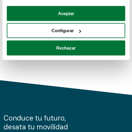
Coches de segunda mano
Si lo permite, también quisiéramos:
Aceptar
Recopilar información sobre su ubicación geográfica
Coches de km0
que puede tener una precisión de varios metros
Configurar
Coches de renting
Identificar su dispositivo analizándolo activamente
para buscar características específicas (huellas
Rechazar
digitales)
Obtenga más información sobre cómo se procesan sus
datos personales y establezca sus preferencias en la
sección de datos
. Puede cambiar o retirar su
consentimiento en cualquier momento en la Declaración
de cookies.
Las cookies de este sitio web se usan para personalizar
el contenido y los anuncios, ofrecer funciones de redes
sociales y analizar el tráfico. Además, compartimos
Conduce tu futuro,
información sobre el uso que haga del sitio web con
desata tu movilidad
nuestros partners de redes sociales, publicidad y análisis