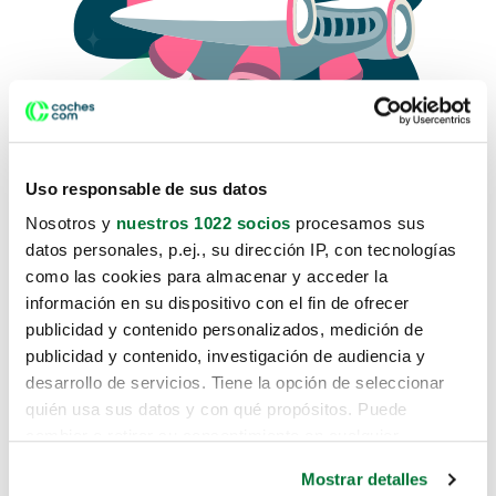
Uso responsable de sus datos
Nosotros y
nuestros 1022 socios
procesamos sus
datos personales, p.ej., su dirección IP, con tecnologías
como las cookies para almacenar y acceder la
Lo sentimos, no sabemos como
información en su dispositivo con el fin de ofrecer
te hemos traido hasta aquí.
publicidad y contenido personalizados, medición de
publicidad y contenido, investigación de audiencia y
desarrollo de servicios. Tiene la opción de seleccionar
Pero puedes encontrar el coche que estás
quién usa sus datos y con qué propósitos. Puede
buscando en alguno de estos enlaces:
cambiar o retirar su consentimiento en cualquier
momento desde la Declaración de cookies o clicando en
Coches nuevos
Mostrar detalles
el Menú de consentimiento.