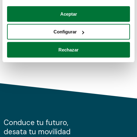
Coches de segunda mano
Si lo permite, también quisiéramos:
Aceptar
Recopilar información sobre su ubicación geográfica
Coches de km0
que puede tener una precisión de varios metros
Configurar
Coches de renting
Identificar su dispositivo analizándolo activamente
para buscar características específicas (huellas
Rechazar
digitales)
Obtenga más información sobre cómo se procesan sus
datos personales y establezca sus preferencias en la
sección de datos
. Puede cambiar o retirar su
consentimiento en cualquier momento en la Declaración
de cookies.
Las cookies de este sitio web se usan para personalizar
el contenido y los anuncios, ofrecer funciones de redes
sociales y analizar el tráfico. Además, compartimos
Conduce tu futuro,
información sobre el uso que haga del sitio web con
desata tu movilidad
nuestros partners de redes sociales, publicidad y análisis