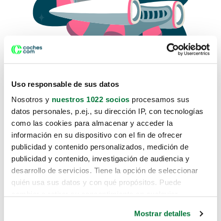
Uso responsable de sus datos
Nosotros y
nuestros 1022 socios
procesamos sus
datos personales, p.ej., su dirección IP, con tecnologías
como las cookies para almacenar y acceder la
Lo sentimos, no sabemos como
información en su dispositivo con el fin de ofrecer
te hemos traido hasta aquí.
publicidad y contenido personalizados, medición de
publicidad y contenido, investigación de audiencia y
desarrollo de servicios. Tiene la opción de seleccionar
Pero puedes encontrar el coche que estás
quién usa sus datos y con qué propósitos. Puede
buscando en alguno de estos enlaces:
cambiar o retirar su consentimiento en cualquier
momento desde la Declaración de cookies o clicando en
Coches nuevos
Mostrar detalles
el Menú de consentimiento.