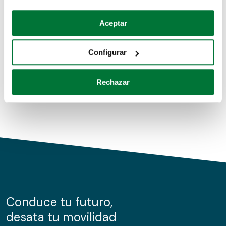
Coches de segunda mano
Si lo permite, también quisiéramos:
Aceptar
Recopilar información sobre su ubicación geográfica
Coches de km0
que puede tener una precisión de varios metros
Configurar
Coches de renting
Identificar su dispositivo analizándolo activamente
para buscar características específicas (huellas
Rechazar
digitales)
Obtenga más información sobre cómo se procesan sus
datos personales y establezca sus preferencias en la
sección de datos
. Puede cambiar o retirar su
consentimiento en cualquier momento en la Declaración
de cookies.
Las cookies de este sitio web se usan para personalizar
el contenido y los anuncios, ofrecer funciones de redes
sociales y analizar el tráfico. Además, compartimos
Conduce tu futuro,
información sobre el uso que haga del sitio web con
desata tu movilidad
nuestros partners de redes sociales, publicidad y análisis