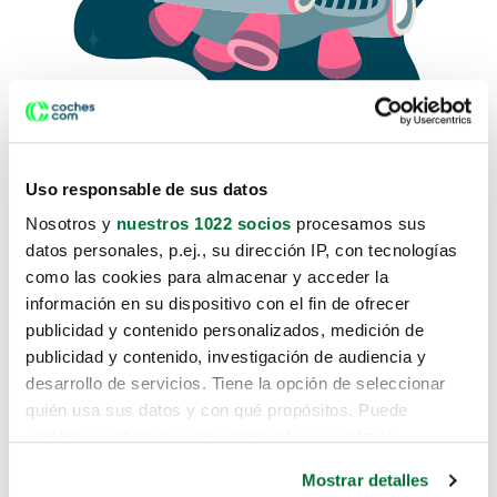
Uso responsable de sus datos
Nosotros y
nuestros 1022 socios
procesamos sus
datos personales, p.ej., su dirección IP, con tecnologías
como las cookies para almacenar y acceder la
Lo sentimos, no sabemos como
información en su dispositivo con el fin de ofrecer
te hemos traido hasta aquí.
publicidad y contenido personalizados, medición de
publicidad y contenido, investigación de audiencia y
desarrollo de servicios. Tiene la opción de seleccionar
Pero puedes encontrar el coche que estás
quién usa sus datos y con qué propósitos. Puede
buscando en alguno de estos enlaces:
cambiar o retirar su consentimiento en cualquier
momento desde la Declaración de cookies o clicando en
Coches nuevos
Mostrar detalles
el Menú de consentimiento.