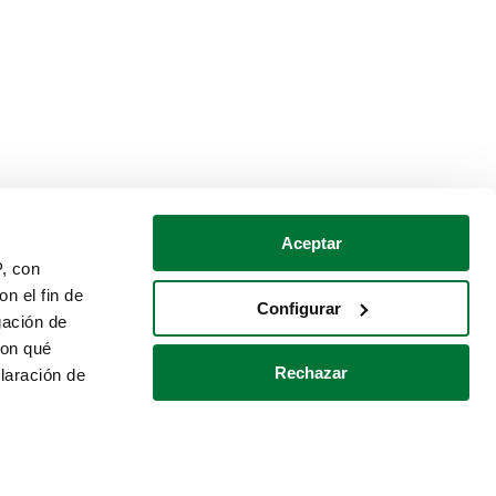
Aceptar
P, con
n el fin de
Configurar
gación de
con qué
Rechazar
laración de
Política de cookies
Contacto
 varios metros