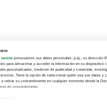
datos
 socios
procesamos sus datos personales, p.ej., su dirección I
es para almacenar y acceder la información en su dispositivo co
nido personalizados, medición de publicidad y contenido, investi
servicios. Tiene la opción de seleccionar quién usa sus datos y 
 o retirar su consentimiento en cualquier momento desde la Dec
Menú de consentimiento.
siéramos:
Aviso protección de datos
 sobre su ubicación geográfica que puede tener una precisión de