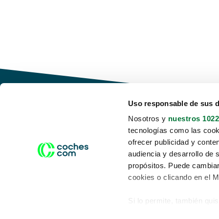
Uso responsable de sus 
Nosotros y
nuestros 1022
tecnologías como las cooki
Conduce tu futuro,
ofrecer publicidad y conte
desata tu movilidad
audiencia y desarrollo de 
propósitos. Puede cambiar
cookies o clicando en el 
Si lo permite, también qui
Acerca de nosotros
Aviso legal
Recopilar información